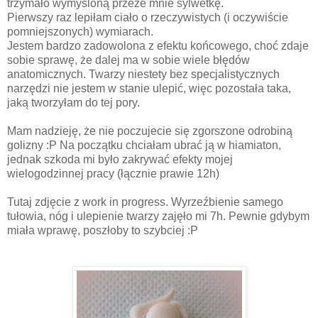
trzymało wymyśloną przeze mnie sylwetkę.
Pierwszy raz lepiłam ciało o rzeczywistych (i oczywiście
pomniejszonych) wymiarach.
Jestem bardzo zadowolona z efektu końcowego, choć zdaje
sobie sprawę, że dalej ma w sobie wiele błędów
anatomicznych. Twarzy niestety bez specjalistycznych
narzędzi nie jestem w stanie ulepić, więc pozostała taka,
jaką tworzyłam do tej pory.
Mam nadzieję, że nie poczujecie się zgorszone odrobiną
golizny :P Na początku chciałam ubrać ją w hiamiaton,
jednak szkoda mi było zakrywać efekty mojej
wielogodzinnej pracy (łącznie prawie 12h)
Tutaj zdjęcie z work in progress. Wyrzeźbienie samego
tułowia, nóg i ulepienie twarzy zajęło mi 7h. Pewnie gdybym
miała wprawę, poszłoby to szybciej :P