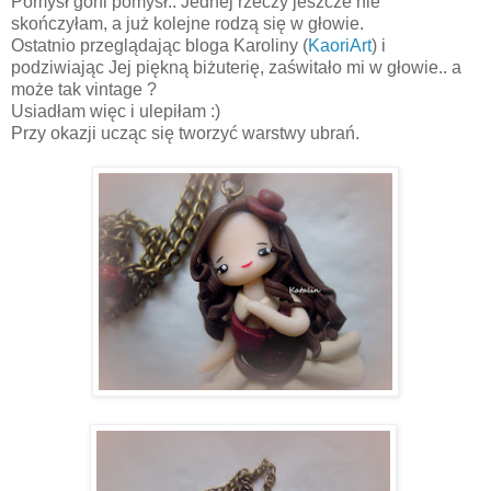
Pomysł goni pomysł.. Jednej rzeczy jeszcze nie
skończyłam, a już kolejne rodzą się w głowie.
Ostatnio przeglądając bloga Karoliny (
KaoriArt
) i
podziwiając Jej piękną biżuterię, zaświtało mi w głowie.. a
może tak vintage ?
Usiadłam więc i ulepiłam :)
Przy okazji ucząc się tworzyć warstwy ubrań.