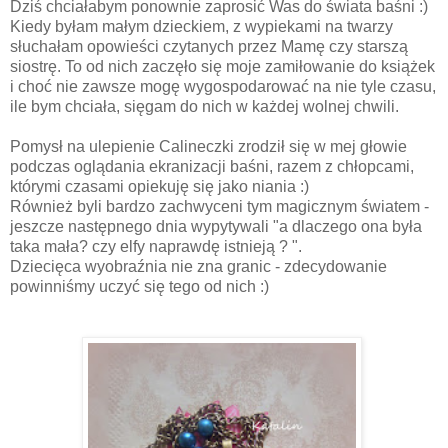
Dziś chciałabym ponownie zaprosić Was do świata baśni :)
Kiedy byłam małym dzieckiem, z wypiekami na twarzy
słuchałam opowieści czytanych przez Mamę czy starszą
siostrę. To od nich zaczęło się moje zamiłowanie do książek
i choć nie zawsze mogę wygospodarować na nie tyle czasu,
ile bym chciała, sięgam do nich w każdej wolnej chwili.
Pomysł na ulepienie Calineczki zrodził się w mej głowie
podczas oglądania ekranizacji baśni, razem z chłopcami,
którymi czasami opiekuję się jako niania :)
Również byli bardzo zachwyceni tym magicznym światem -
jeszcze następnego dnia wypytywali "a dlaczego ona była
taka mała? czy elfy naprawdę istnieją ? ".
Dziecięca wyobraźnia nie zna granic - zdecydowanie
powinniśmy uczyć się tego od nich :)