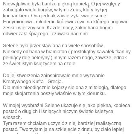
Niewątpliwie była bardzo piękną kobietą. O jej względy
zabiegało wielu bogów, w tym i Zeus, który był jej
kochankiem. Ona jednak zawierzyła swoje serce
Endymionowi - młodemu królewiczowi, na którego bogowie
zesłali wieczny sen. Każdej nocy, zakochana bogini
odwiedzała śpiącego i czuwała nad nim.
Selene była przedstawiana na wiele sposobów.
Niekiedy odziana w hiamiaton (
prostokątny kawałek tkaniny
pełniący rolę peleryny ) innym razem nago, zawsze jednak
ze świetlistym księżycem na czole.
Do jej stworzenia zainspirowało mnie wyzwanie
Kreatywnego Kufra - Grecja.
Dla mnie nieodłącznie kojarzy się ona z mitologią, dlatego
moje skojarzenia poszły właśnie w tym kierunku.
W mojej wyobraźni Selene ukazuje się jako piękna, kobieca
postać o długich i lśniących niczym światło księżyca
włosach.
Tym razem chciałam uczynić z niej bardziej realistyczną
postać. Tworzyłam ją na szkielecie z drutu, by ciało lepiej