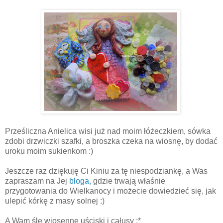
Prześliczna Anielica wisi już nad moim łóżeczkiem, sówka
zdobi drzwiczki szafki, a broszka czeka na wiosnę, by dodać
uroku moim sukienkom :)
Jeszcze raz dziękuję Ci Kiniu za tę niespodziankę, a Was
zapraszam na Jej
bloga,
gdzie trwają właśnie
przygotowania do Wielkanocy i możecie dowiedzieć się, jak
ulepić kórkę z masy solnej :)
A Wam ślę wiosenne uściski i całusy :*