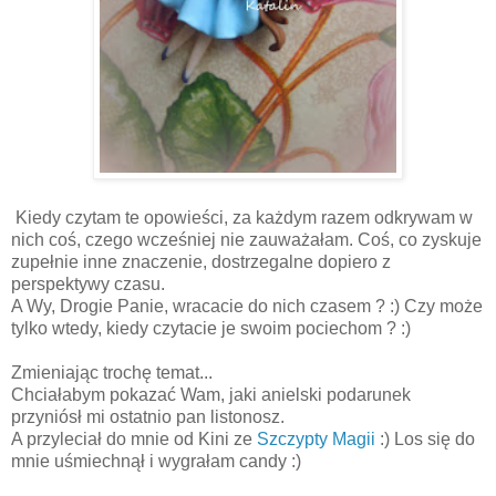
Kiedy czytam te opowieści, za każdym razem odkrywam w
nich coś, czego wcześniej nie zauważałam. Coś, co zyskuje
zupełnie inne znaczenie, dostrzegalne dopiero z
perspektywy czasu.
A Wy, Drogie Panie, wracacie do nich czasem ? :) Czy może
tylko wtedy, kiedy czytacie je swoim pociechom ? :)
Zmieniając trochę temat...
Chciałabym pokazać Wam, jaki anielski podarunek
przyniósł mi ostatnio pan listonosz.
A przyleciał do mnie od Kini ze
Szczypty Magii
:) Los się do
mnie uśmiechnął i wygrałam candy :)