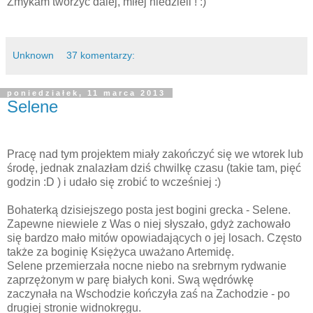
Zmykam tworzyć dalej, miłej niedzieli ! :)
Unknown
37 komentarzy:
poniedziałek, 11 marca 2013
Selene
Pracę nad tym projektem miały zakończyć się we wtorek lub
środę, jednak znalazłam dziś chwilkę czasu (takie tam, pięć
godzin :D ) i udało się zrobić to wcześniej :)
Bohaterką dzisiejszego posta jest bogini grecka - Selene.
Zapewne niewiele z Was o niej słyszało, gdyż zachowało
się bardzo mało mitów opowiadających o jej losach. Często
także za boginię Księżyca uważano Artemidę.
Selene przemierzała nocne niebo na srebrnym rydwanie
zaprzężonym w parę białych koni. Swą wędrówkę
zaczynała na Wschodzie kończyła zaś na Zachodzie - po
drugiej stronie widnokręgu.